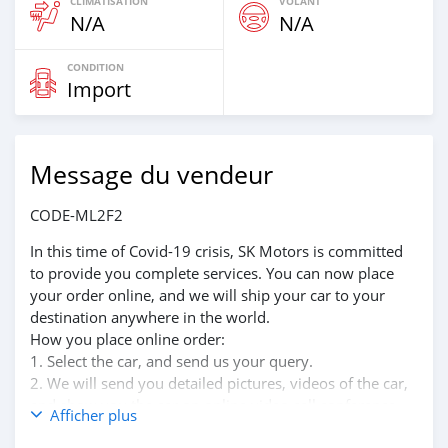
CLIMATISATION
VOLANT
N/A
N/A
CONDITION
Import
Message du vendeur
CODE-ML2F2
In this time of Covid-19 crisis, SK Motors is committed
to provide you complete services. You can now place
your order online, and we will ship your car to your
destination anywhere in the world.
How you place online order:
1. Select the car, and send us your query.
2. We will send you detailed pictures, videos of the car,
and show you the car on online video call conference.
Afficher plus
3. Once we agree on a certain price, we will send you a