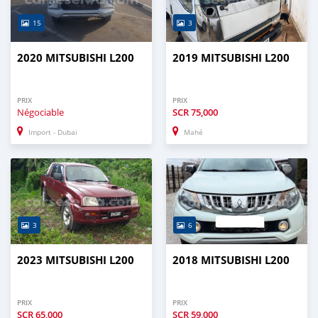
15
3
2020 MITSUBISHI L200
2019 MITSUBISHI L200
PRIX
PRIX
Négociable
SCR
75,000
Import - Dubai
Mahé
3
6
2023 MITSUBISHI L200
2018 MITSUBISHI L200
PRIX
PRIX
SCR
65,000
SCR
59,000