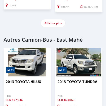
Mahé
82 000 km
bel Air
Afficher plus
Autres Camion‒Bus - East Mahé
13
11
2013 TOYOTA HILUX
2013 TOYOTA TUNDRA
PRIX
PRIX
SCR
177,934
SCR
463,060