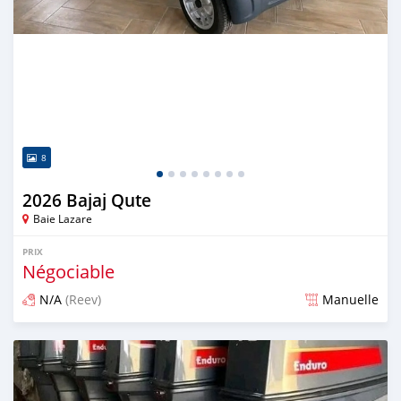
8
2026 Bajaj Qute
Baie Lazare
PRIX
Négociable
N/A
(Reev)
Manuelle
Publié il y a 2 mois