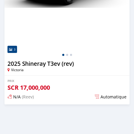
3
2025 Shineray T3ev (rev)
Victoria
PRIX
SCR
17,000,000
N/A
(Reev)
Automatique
Publié il y a plus d'un an