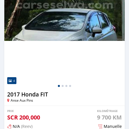
4
2017 Honda FIT
Anse Aux Pins
PRIX
KILOMÉTRAGE
SCR
200,000
9 700 KM
N/A
(Reev)
Manuelle