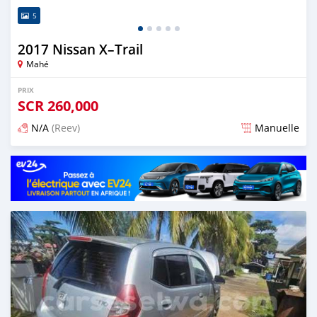
5
2017 Nissan X–Trail
Mahé
PRIX
SCR
260,000
N/A
(Reev)
Manuelle
Publié il y a 4 mois