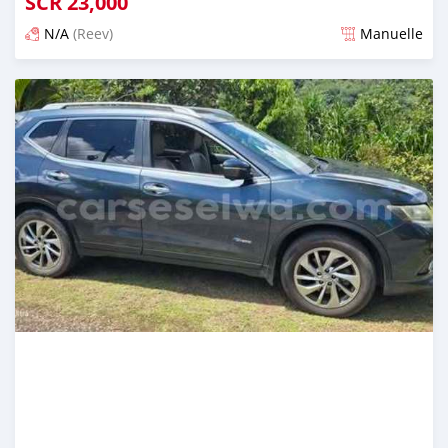
SCR
23,000
N/A
(Reev)
Manuelle
Publié il y a 4 mois