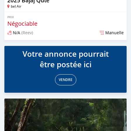
2025 Bajaj Qute
bel Air
PRIX
Négociable
N/A
(Reev)
Manuelle
Publié il y a 6 mois
Votre annonce pourrait
être postée ici
VENDRE