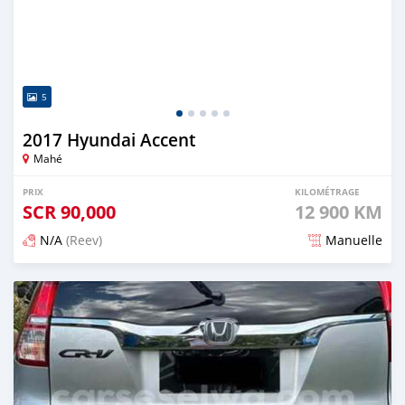
5
2017 Hyundai Accent
Mahé
PRIX
KILOMÉTRAGE
SCR
90,000
12 900 KM
N/A
(Reev)
Manuelle
Publié il y a 5 mois