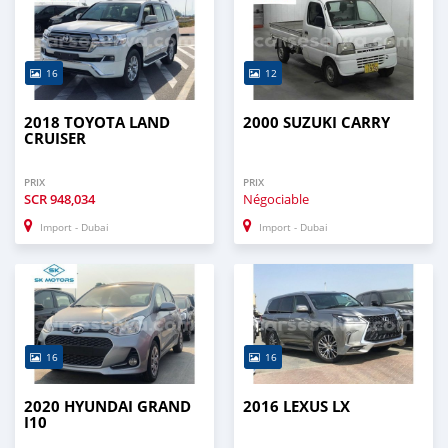
16
12
2018 TOYOTA LAND
2000 SUZUKI CARRY
CRUISER
PRIX
PRIX
SCR
948,034
Négociable
Import - Dubai
Import - Dubai
16
16
2020 HYUNDAI GRAND
2016 LEXUS LX
I10