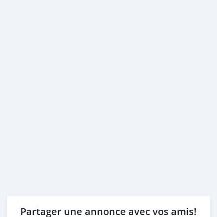
3- Passport & Visa copies
4- Emirates ID copy
( Note: Please contact us if you have received only one
or no salaries and work for a listed company)
Self Employed:
1- Trade License
2- MOA.
3- Passport copies of all partners
4- Passport an
Partager une annonce avec vos amis!