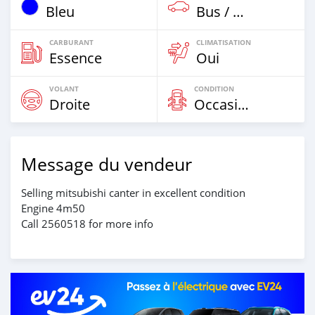
Bleu
Bus / Autocoar
CARBURANT
CLIMATISATION
Essence
Oui
VOLANT
CONDITION
Droite
Occasion
Message du vendeur
Selling mitsubishi canter in excellent condition
Engine 4m50
Call 2560518 for more info