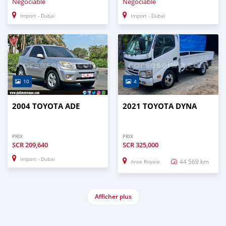
Négociable
Négociable
Import - Dubai
Import - Dubai
10
4
2004 TOYOTA ADE
2021 TOYOTA DYNA
PRIX
PRIX
SCR
209,640
SCR
325,000
Import - Dubai
44 569 km
Anse Royale
Afficher plus