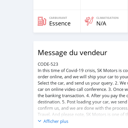
CARBURANT
CLIMATISATION
Essence
N/A
Message du vendeur
CODE-523
In this time of Covid-19 crisis, SK Motors is
order online, and we will ship your car to yo
Select the car, and send us your query. 2. We 
car on online video call conference. 3. Once w
the banking transaction. 4. After you pay the
destination. 5. Post loading your car, we sen
confirm us, and we are done with the process.
Travel. And please note, SK Motors is one of 
customer satisfaction. We are always here, to
Afficher plus