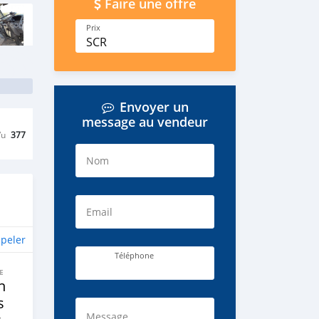
Faire une offre
Prix
SCR
Envoyer un
message au vendeur
Vu
377
Nom
Email
peler
Téléphone
E
n
s
Message