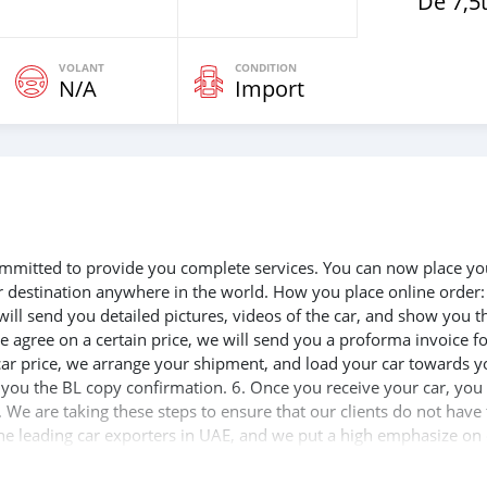
De 7,5
VOLANT
CONDITION
N/A
Import
 committed to provide you complete services. You can now place yo
ur destination anywhere in the world. How you place online order:
will send you detailed pictures, videos of the car, and show you t
e agree on a certain price, we will send you a proforma invoice f
 car price, we arrange your shipment, and load your car towards y
d you the BL copy confirmation. 6. Once you receive your car, you
 We are taking these steps to ensure that our clients do not have 
the leading car exporters in UAE, and we put a high emphasize on
 help you, and guide you towards the