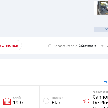
te annonce
Annonce créée le
2 Septembre
Ap
CARROSSERI
Camio
ANNÉE
COULEUR
1997
Blanc
De Plu