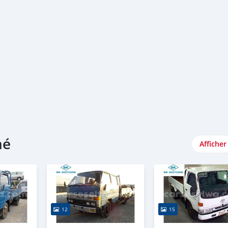
hé
Afficher
12
15