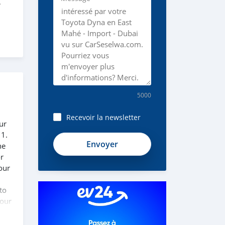
t
5000
Recevoir la newsletter
ur
 1.
he
or
our
to
 our