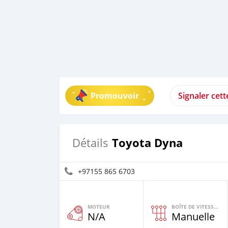
Promouvoir
Signaler cet
Toyota Dyna
Détails
+97155 865 6703
MOTEUR
BOÎTE DE VITESSES
N/A
Manuelle